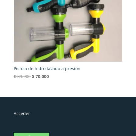
Pistola de hidro lavado a presión
El
El
$
89.900
$
70.000
precio
precio
original
actual
era:
es:
$ 89.900.
$ 70.000.
Acceder