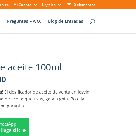
arrito
Mi Cuenta
Legales
0 elementos
o
Preguntas F.A.Q.
Blog de Entradas
e aceite 100ml
El
00
precio
l
actual
a!
El dosificador de aceite de venta en Josvim
es:
ad de aceite que usas, gota a gota. Botella
00.
$ 33.000.
con garantía.
WhatsApp
Haga clic 🔥