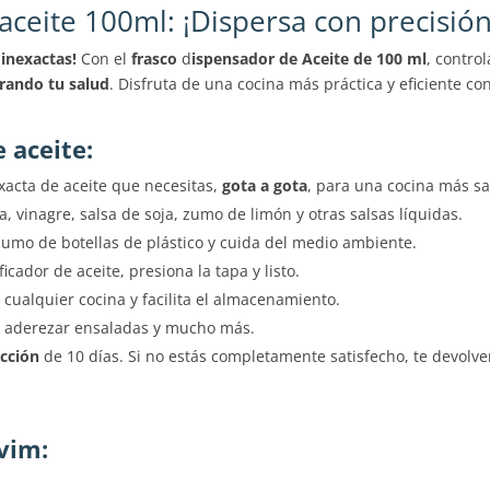
aceite 100ml: ¡Dispersa con precisión
 inexactas!
Con el
frasco
d
ispensador de Aceite de 100 ml
, contro
orando tu salud
. Disfruta de una cocina más práctica y eficiente co
 aceite:
exacta de aceite que necesitas,
gota a gota
, para una cocina más s
a, vinagre, salsa de soja, zumo de limón y otras salsas líquidas.
umo de botellas de plástico y cuida del medio ambiente.
cador de aceite, presiona la tapa y listo.
cualquier cocina y facilita el almacenamiento.
, aderezar ensaladas y mucho más.
acción
de 10 días. Si no estás completamente satisfecho, te devolv
vim: