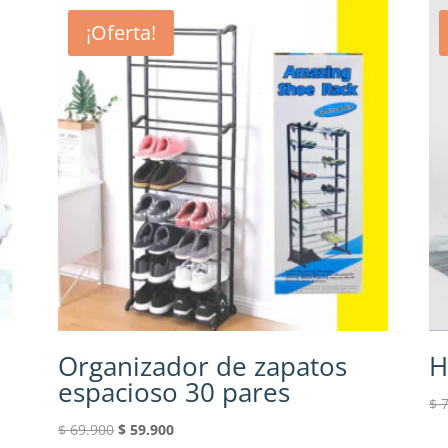
¡Oferta!
Organizador de zapatos
H
espacioso 30 pares
$
7
El
El
$
69.900
$
59.900