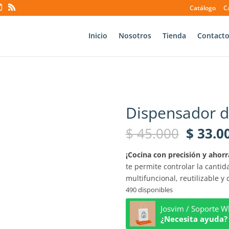
Catálogo
C
Inicio
Nosotros
Tienda
Contact
Dispensador d
El
$
45.000
$
33.0
precio
origina
¡Cocina con precisión y ahorr
era:
te permite controlar la cantid
$ 45.0
multifuncional, reutilizable y 
490 disponibles
Josvim / Soporte 
¿Necesita ayuda? 