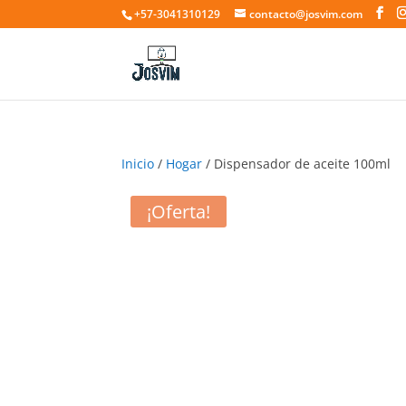
+57-3041310129
contacto@josvim.com
Inicio
/
Hogar
/ Dispensador de aceite 100ml
¡Oferta!