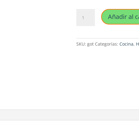
Dispensador
Añadir al c
de
aceite
100ml
cantidad
SKU:
got
Categorías:
Cocina
,
H