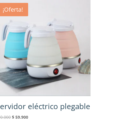
¡Oferta!
ervidor eléctrico plegable
El
El
0.000
$
59.900
precio
precio