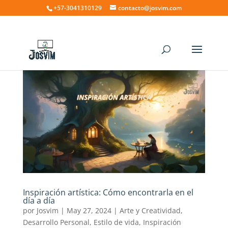
+57-3041310129
contacto@josvim.com
Inspiración artística: Cómo encontrarla en el
día a día
por
Josvim
|
May 27, 2024
|
Arte y Creatividad
,
Desarrollo Personal
,
Estilo de vida
,
Inspiración