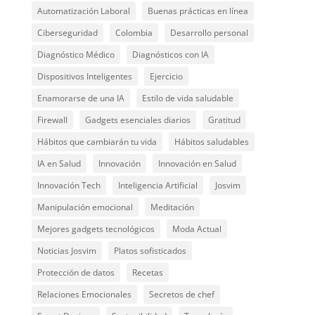
Automatización Laboral
Buenas prácticas en línea
Ciberseguridad
Colombia
Desarrollo personal
Diagnóstico Médico
Diagnósticos con IA
Dispositivos Inteligentes
Ejercicio
Enamorarse de una IA
Estilo de vida saludable
Firewall
Gadgets esenciales diarios
Gratitud
Hábitos que cambiarán tu vida
Hábitos saludables
IA en Salud
Innovación
Innovación en Salud
Innovación Tech
Inteligencia Artificial
Josvim
Manipulación emocional
Meditación
Mejores gadgets tecnológicos
Moda Actual
Noticias Josvim
Platos sofisticados
Protección de datos
Recetas
Relaciones Emocionales
Secretos de chef