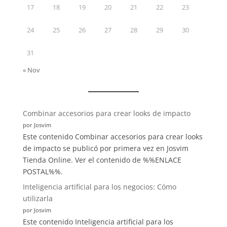
17
18
19
20
21
22
23
24
25
26
27
28
29
30
31
« Nov
:
Combinar accesorios para crear looks de impacto
Inspiración
por Josvim
artística:
Este contenido Combinar accesorios para crear looks
Cómo
de impacto se publicó por primera vez en Josvim
encontrarla
Tienda Online. Ver el contenido de %%ENLACE
en
POSTAL%%.
el
Inteligencia artificial para los negocios: Cómo
día
utilizarla
a
por Josvim
día
Este contenido Inteligencia artificial para los