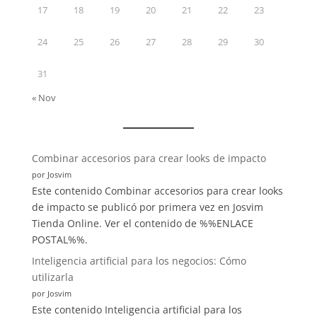
17
18
19
20
21
22
23
24
25
26
27
28
29
30
31
« Nov
:
Combinar accesorios para crear looks de impacto
Hábitos
por Josvim
que
Este contenido Combinar accesorios para crear looks
cambiarán
de impacto se publicó por primera vez en Josvim
tu
Tienda Online. Ver el contenido de %%ENLACE
vida:
POSTAL%%.
¡Mejora
Inteligencia artificial para los negocios: Cómo
tu
utilizarla
día
por Josvim
a
Este contenido Inteligencia artificial para los