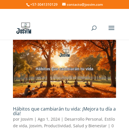
+57-3041310129
contacto@josvim.com
Hábitos que cambiarán tu vida: ¡Mejora tu día a
día!
por
Josvim
|
Ago 1, 2024
|
Desarrollo Personal
,
Estilo
de vida
,
Josvim
,
Productividad
,
Salud y Bienestar
|
0