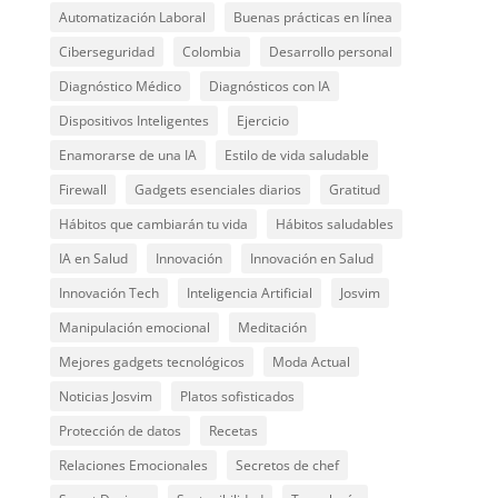
Automatización Laboral
Buenas prácticas en línea
Ciberseguridad
Colombia
Desarrollo personal
Diagnóstico Médico
Diagnósticos con IA
Dispositivos Inteligentes
Ejercicio
Enamorarse de una IA
Estilo de vida saludable
Firewall
Gadgets esenciales diarios
Gratitud
Hábitos que cambiarán tu vida
Hábitos saludables
IA en Salud
Innovación
Innovación en Salud
Innovación Tech
Inteligencia Artificial
Josvim
Manipulación emocional
Meditación
Mejores gadgets tecnológicos
Moda Actual
Noticias Josvim
Platos sofisticados
Protección de datos
Recetas
Relaciones Emocionales
Secretos de chef