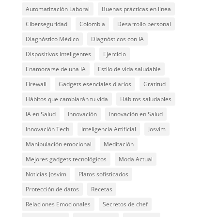
Automatización Laboral
Buenas prácticas en línea
Ciberseguridad
Colombia
Desarrollo personal
Diagnóstico Médico
Diagnósticos con IA
Dispositivos Inteligentes
Ejercicio
Enamorarse de una IA
Estilo de vida saludable
Firewall
Gadgets esenciales diarios
Gratitud
Hábitos que cambiarán tu vida
Hábitos saludables
IA en Salud
Innovación
Innovación en Salud
Innovación Tech
Inteligencia Artificial
Josvim
Manipulación emocional
Meditación
Mejores gadgets tecnológicos
Moda Actual
Noticias Josvim
Platos sofisticados
Protección de datos
Recetas
Relaciones Emocionales
Secretos de chef