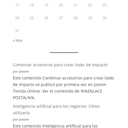
17
18
19
20
21
22
23
24
25
26
27
28
29
30
31
« Nov
:
Combinar accesorios para crear looks de impacto
5
por Josvim
rutinas
Este contenido Combinar accesorios para crear looks
matutinas
de impacto se publicó por primera vez en Josvim
que
Tienda Online. Ver el contenido de %%ENLACE
te
POSTAL%%.
harán
Inteligencia artificial para los negocios: Cómo
más
utilizarla
productivo
por Josvim
Este contenido Inteligencia artificial para los