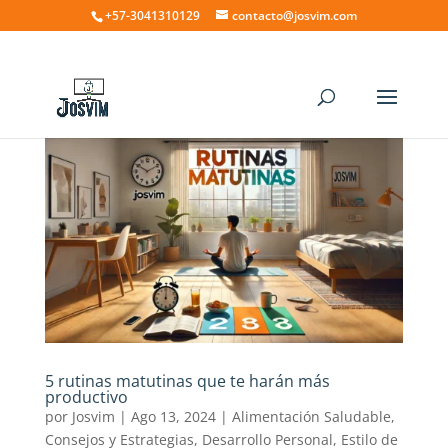
+57-3041310129
contacto@josvim.com
5 rutinas matutinas que te harán más
productivo
por
Josvim
|
Ago 13, 2024
|
Alimentación Saludable
,
Consejos y Estrategias
,
Desarrollo Personal
,
Estilo de