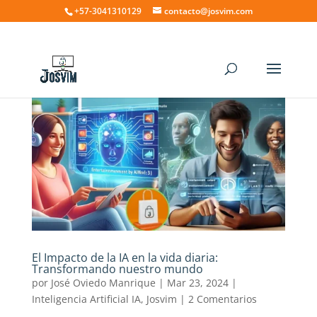
+57-3041310129
contacto@josvim.com
El Impacto de la IA en la vida diaria:
Transformando nuestro mundo
por
José Oviedo Manrique
|
Mar 23, 2024
|
Inteligencia Artificial IA
,
Josvim
|
2 Comentarios