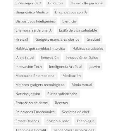
Ciberseguridad
Colombia
Desarrollo personal
Diagnóstico Médico
Diagnósticos con IA
Dispositivos Inteligentes
Ejercicio
Enamorarse de una IA
Estilo de vida saludable
Firewall
Gadgets esenciales diarios
Gratitud
Hábitos que cambiarán tu vida
Hábitos saludables
IA en Salud
Innovación
Innovación en Salud
Innovación Tech
Inteligencia Artificial
Josvim
Manipulación emocional
Meditación
Mejores gadgets tecnológicos
Moda Actual
Noticias Josvim
Platos sofisticados
Protección de datos
Recetas
Relaciones Emocionales
Secretos de chef
Smart Devices
Sostenibilidad
Tecnología
Tecnología Portátil
Tendencias Tecnológicas