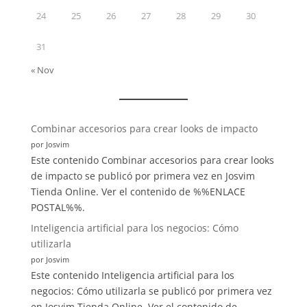
24
25
26
27
28
29
30
31
« Nov
:
Combinar accesorios para crear looks de impacto
El
por Josvim
Impacto
Este contenido Combinar accesorios para crear looks
de
de impacto se publicó por primera vez en Josvim
la
Tienda Online. Ver el contenido de %%ENLACE
IA
POSTAL%%.
en
Inteligencia artificial para los negocios: Cómo
la
utilizarla
vida
por Josvim
diaria:
Este contenido Inteligencia artificial para los
Transformando
negocios: Cómo utilizarla se publicó por primera vez
nuestro
en Josvim Tienda Online. Ver el contenido de