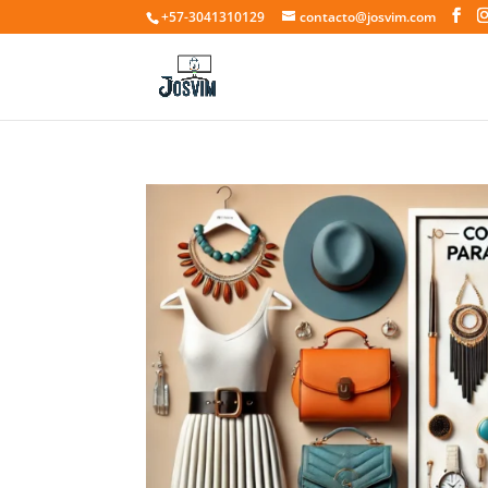
+57-3041310129
contacto@josvim.com