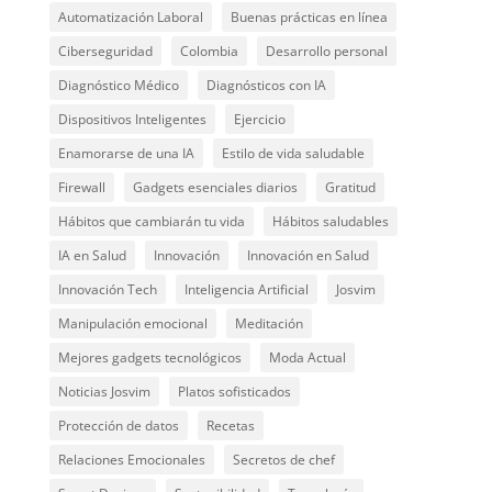
Automatización Laboral
Buenas prácticas en línea
Ciberseguridad
Colombia
Desarrollo personal
Diagnóstico Médico
Diagnósticos con IA
Dispositivos Inteligentes
Ejercicio
Enamorarse de una IA
Estilo de vida saludable
Firewall
Gadgets esenciales diarios
Gratitud
Hábitos que cambiarán tu vida
Hábitos saludables
IA en Salud
Innovación
Innovación en Salud
Innovación Tech
Inteligencia Artificial
Josvim
Manipulación emocional
Meditación
Mejores gadgets tecnológicos
Moda Actual
Noticias Josvim
Platos sofisticados
Protección de datos
Recetas
Relaciones Emocionales
Secretos de chef