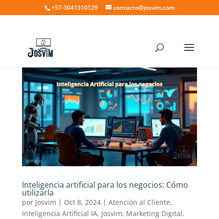
+57-3041310129
contacto@josvim.com
Inteligencia artificial para los negocios: Cómo
utilizarla
por
Josvim
|
Oct 8, 2024
|
Atención al Cliente
,
Inteligencia Artificial IA
,
Josvim
,
Marketing Digital
,