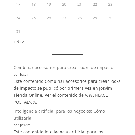
17
18
19
20
21
22
23
24
25
26
27
28
29
30
31
« Nov
:
Combinar accesorios para crear looks de impacto
Inteligencia
por Josvim
artificial
Este contenido Combinar accesorios para crear looks
para
de impacto se publicó por primera vez en Josvim
los
Tienda Online. Ver el contenido de %%ENLACE
negocios:
POSTAL%%.
Cómo
Inteligencia artificial para los negocios: Cómo
utilizarla
utilizarla
por Josvim
Este contenido Inteligencia artificial para los