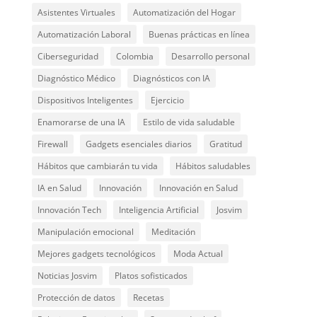
Asistentes Virtuales
Automatización del Hogar
Automatización Laboral
Buenas prácticas en línea
Ciberseguridad
Colombia
Desarrollo personal
Diagnóstico Médico
Diagnósticos con IA
Dispositivos Inteligentes
Ejercicio
Enamorarse de una IA
Estilo de vida saludable
Firewall
Gadgets esenciales diarios
Gratitud
Hábitos que cambiarán tu vida
Hábitos saludables
IA en Salud
Innovación
Innovación en Salud
Innovación Tech
Inteligencia Artificial
Josvim
Manipulación emocional
Meditación
Mejores gadgets tecnológicos
Moda Actual
Noticias Josvim
Platos sofisticados
Protección de datos
Recetas