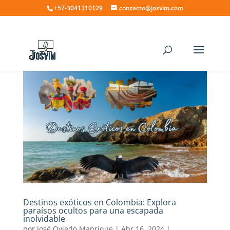
+57-3041310129
contacto@josvim.com
Destinos exóticos en Colombia: Explora
paraísos ocultos para una escapada
inolvidable
por
José Oviedo Manrique
|
Abr 16, 2024
|