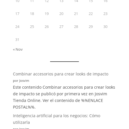
10
11
12
13
14
15
16
17
18
19
20
21
22
23
24
25
26
27
28
29
30
31
« Nov
:
Combinar accesorios para crear looks de impacto
Destinos
por Josvim
exóticos
Este contenido Combinar accesorios para crear looks
en
de impacto se publicó por primera vez en Josvim
Colombia:
Tienda Online. Ver el contenido de %%ENLACE
Explora
POSTAL%%.
paraísos
Inteligencia artificial para los negocios: Cómo
ocultos
utilizarla
para
por Josvim